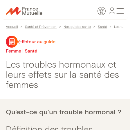
Passer
Espace
Men
au
Accessibilité
personn
contenu
Accueil
>
Santé et Prévention
>
Nos guides santé
>
Santé
>
Les troubles hormonaux et leurs effets sur la santé des femmes
Retour au guide
Femme | Santé
Les troubles hormonaux et
leurs effets sur la santé des
femmes
Qu’est-ce qu’un trouble hormonal ?
Définition des troubles