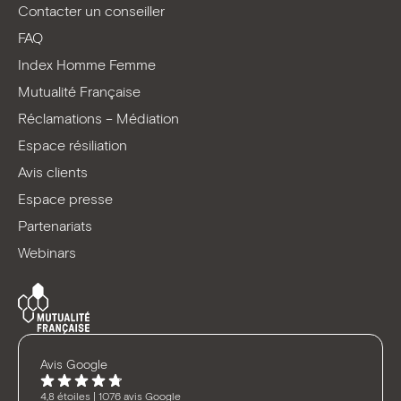
Facebook
LinkedIn
Youtube
TikTok
Contacter un conseiller
FAQ
Index Homme Femme
Mutualité Française
Réclamations – Médiation
Espace résiliation
Avis clients
Espace presse
Partenariats
Webinars
Avis Google
4,8 étoiles | 1076 avis Google