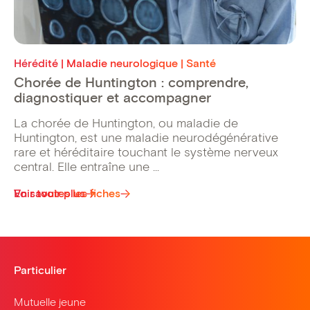
Hérédité | Maladie neurologique | Santé
Chorée de Huntington : comprendre,
diagnostiquer et accompagner
La chorée de Huntington, ou maladie de
Huntington, est une maladie neurodégénérative
rare et héréditaire touchant le système nerveux
central. Elle entraîne une ...
Voir toutes les fiches
En savoir plus
Particulier
Mutuelle jeune