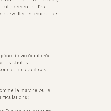
e ou une arthrose sévère,
l’alignement de l’os.
 de surveiller les marqueurs
iène de vie équilibrée.
er les chutes.
sseuse en suivant ces
 comme la marche ou la
rticulations ;