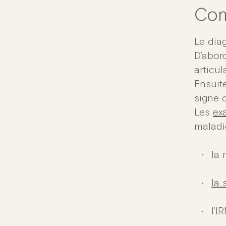
Com
Le dia
D’abor
articul
Ensuit
signe 
Les
ex
maladie
la 
la 
l’I