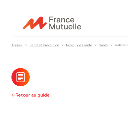
Passer
au
contenu
Accueil
>
Santé et Prévention
>
Nos guides santé
>
Santé
>
Maladie 
Retour au guide