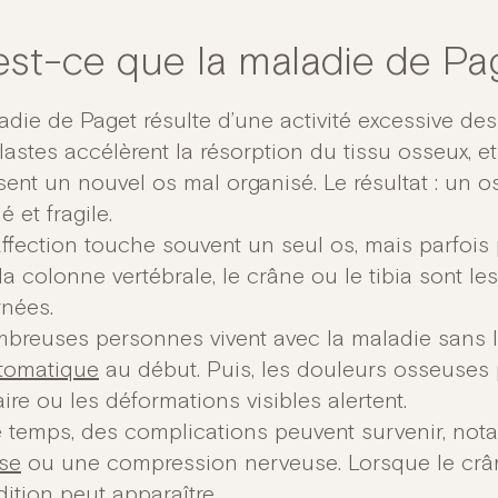
est-ce que la maladie de Pa
adie de Paget résulte d’une activité excessive des
astes accélèrent la résorption du tissu osseux, e
sent un nouvel os mal organisé. Le résultat : un o
 et fragile.
ffection touche souvent un seul os, mais parfois p
la colonne vertébrale, le crâne ou le tibia sont le
nées.
breuses personnes vivent avec la maladie sans le 
tomatique
au début. Puis, les douleurs osseuses p
aire ou les déformations visibles alertent.
e temps, des complications peuvent survenir, not
ose
ou une compression nerveuse. Lorsque le crân
dition peut apparaître.