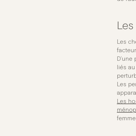
Les
Les ch
facteu
D’une 
liés au
pertur
Les pe
appara
Les ho
ménop
femmes