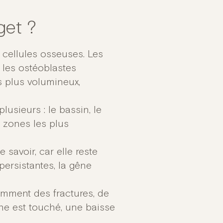
get ?
 cellules osseuses. Les
t les ostéoblastes
s plus volumineux,
lusieurs : le bassin, le
s zones les plus
savoir, car elle reste
ersistantes, la gêne
amment des fractures, de
e est touché, une baisse