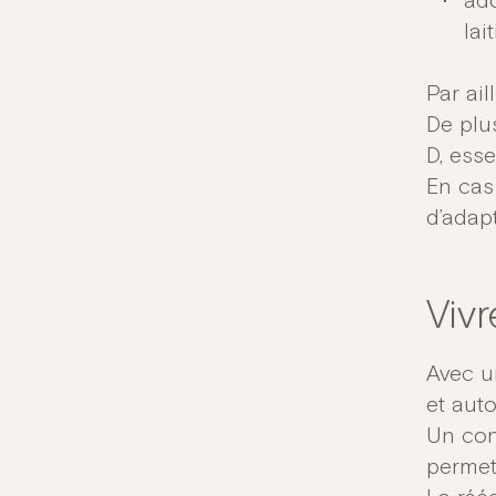
ado
lai
Par aill
De plu
D, esse
En cas
d’adapt
Viv
Avec un
et aut
Un con
permet 