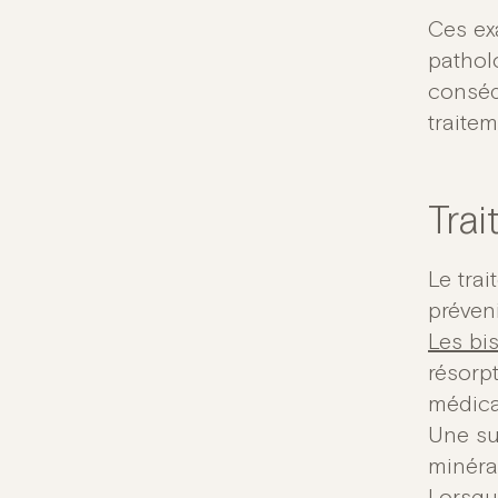
Ces ex
pathol
conséq
traitem
Tra
Le trai
préveni
Les
bi
résorpt
médica
Une su
minéral