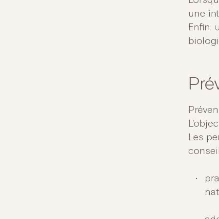
Lorsqu
une int
Enfin, 
biologi
Pré
Préven
L’objec
Les pe
conseil
pra
nat