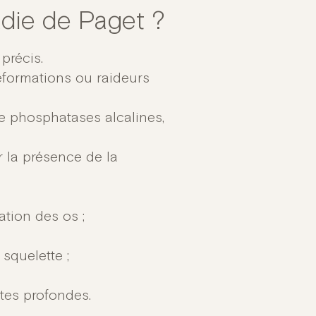
die de Paget ?
précis.
éformations ou raideurs
e phosphatases alcalines,
 la présence de la
ation des os ;
squelette ;
ntes profondes.