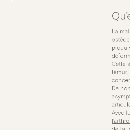
Qu’
La mal
ostéocl
produi
déformé
Cette a
fémur, 
concer
De nom
asymp
articul
Avec l
l’arthr
de l’au