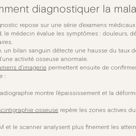
ment diagnostiquer la mala
gnostic repose sur une série d’examens médicaux 
d, le médecin évalue les symptômes : douleurs, d
aires.
e, un bilan sanguin détecte une hausse du taux d
d’une activité osseuse anormale.
amens d’imagerie
permettent ensuite de confirmer
 :
radiographie montre l’épaississement et la déform
scintigraphie osseuse
repère les zones actives du 
RM et le scanner analysent plus finement les attei