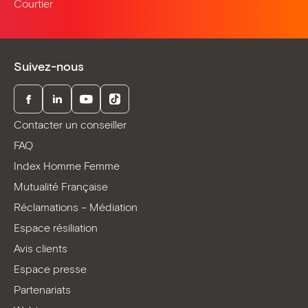
Courtier
Suivez-nous
Facebook
LinkedIn
Youtube
TikTok
Contacter un conseiller
FAQ
Index Homme Femme
Mutualité Française
Réclamations – Médiation
Espace résiliation
Avis clients
Espace presse
Partenariats