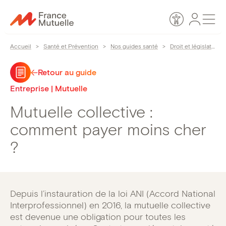
Passer
Espace
Men
au
Accessibilité
personn
contenu
Accueil
>
Santé et Prévention
>
Nos guides santé
>
Droit et législation
Retour au guide
Entreprise | Mutuelle
Mutuelle collective :
comment payer moins cher
?
Depuis l’instauration de la loi ANI (Accord National
Interprofessionnel) en 2016, la mutuelle collective
est devenue une obligation pour toutes les