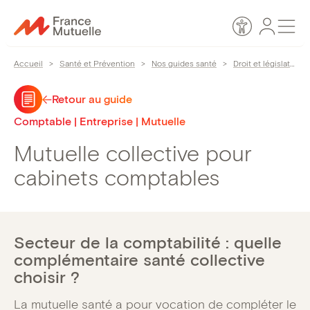
Passer
Espace
Men
au
Accessibilité
personn
contenu
Accueil
>
Santé et Prévention
>
Nos guides santé
>
Droit et législation
Retour au guide
Comptable | Entreprise | Mutuelle
Mutuelle collective pour
cabinets comptables
Secteur de la comptabilité : quelle
complémentaire santé collective
choisir ?
La mutuelle santé a pour vocation de compléter le