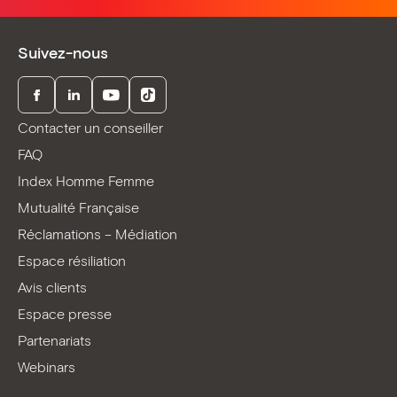
Suivez-nous
Facebook
LinkedIn
Youtube
TikTok
Contacter un conseiller
FAQ
Index Homme Femme
Mutualité Française
Réclamations – Médiation
Espace résiliation
Avis clients
Espace presse
Partenariats
Webinars