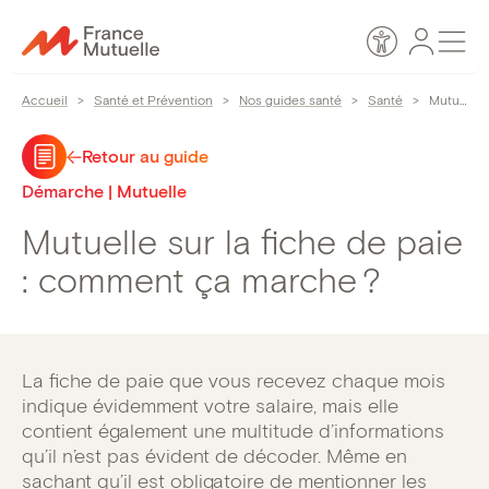
Passer
Espace
Men
au
Accessibilité
personn
contenu
Accueil
>
Santé et Prévention
>
Nos guides santé
>
Santé
>
Mutuelle sur la fiche de paie : comment ça marche ?
Retour au guide
Démarche | Mutuelle
Mutuelle sur la fiche de paie
: comment ça marche ?
La fiche de paie que vous recevez chaque mois
indique évidemment votre salaire, mais elle
contient également une multitude d’informations
qu’il n’est pas évident de décoder. Même en
sachant qu’il est obligatoire de mentionner les