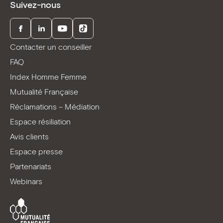
Suivez-nous
Facebook
LinkedIn
Youtube
TikTok
Contacter un conseiller
FAQ
Index Homme Femme
Mutualité Française
Réclamations – Médiation
Espace résiliation
Avis clients
Espace presse
Partenariats
Webinars