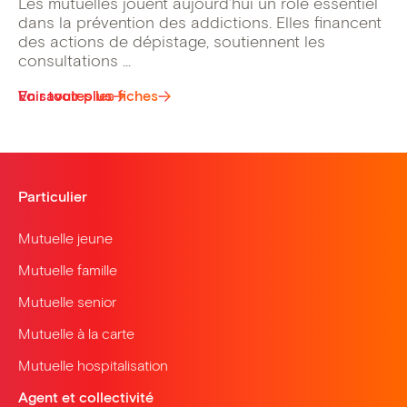
Les mutuelles jouent aujourd’hui un rôle essentiel
dans la prévention des addictions. Elles financent
des actions de dépistage, soutiennent les
consultations ...
Voir toutes les fiches
En savoir plus
Particulier
Mutuelle jeune
Mutuelle famille
Mutuelle senior
Mutuelle à la carte
Mutuelle hospitalisation
Agent et collectivité