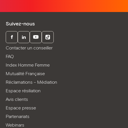
Suivez-nous
Facebook
LinkedIn
Youtube
TikTok
Contacter un conseiller
FAQ
Index Homme Femme
Mutualité Française
Réclamations – Médiation
Espace résiliation
Avis clients
Espace presse
Partenariats
Webinars