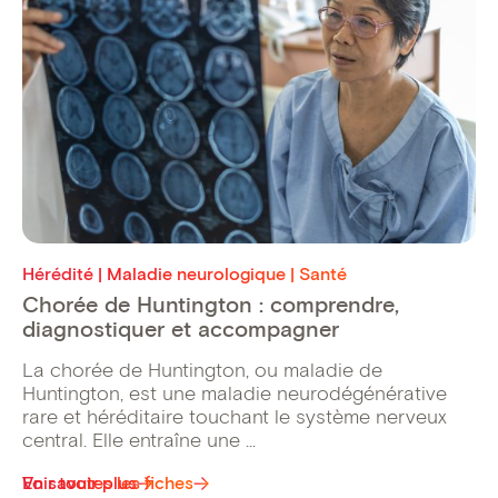
Hérédité | Maladie neurologique | Santé
Chorée de Huntington : comprendre,
diagnostiquer et accompagner
La chorée de Huntington, ou maladie de
Huntington, est une maladie neurodégénérative
rare et héréditaire touchant le système nerveux
central. Elle entraîne une ...
Voir toutes les fiches
En savoir plus