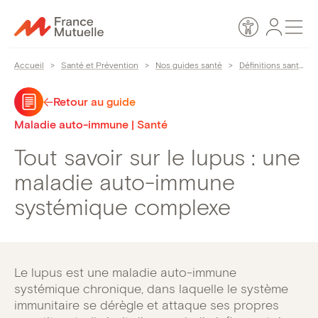
Passer
Espace
Men
au
Accessibilité
personn
contenu
Accueil
>
Santé et Prévention
>
Nos guides santé
>
Définitions santé
>
Retour au guide
Maladie auto-immune | Santé
Tout savoir sur le lupus : une
maladie auto-immune
systémique complexe
Le lupus est une maladie auto-immune
systémique chronique, dans laquelle le système
immunitaire se dérègle et attaque ses propres