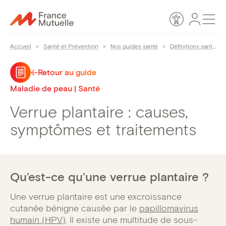
Passer
Espace
Men
au
Accessibilité
personn
contenu
Accueil
>
Santé et Prévention
>
Nos guides santé
>
Définitions santé
>
Retour au guide
Maladie de peau | Santé
Verrue plantaire : causes,
symptômes et traitements
Qu’est-ce qu’une verrue plantaire ?
Une verrue plantaire est une excroissance
cutanée bénigne causée par le
papillomavirus
humain (HPV)
. Il existe une multitude de sous-