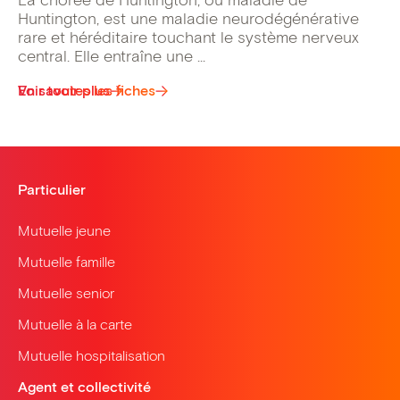
La chorée de Huntington, ou maladie de
Huntington, est une maladie neurodégénérative
rare et héréditaire touchant le système nerveux
central. Elle entraîne une ...
Voir toutes les fiches
En savoir plus
Particulier
Mutuelle jeune
Mutuelle famille
Mutuelle senior
Mutuelle à la carte
Mutuelle hospitalisation
Agent et collectivité