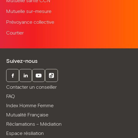
Mutuelle santé CCN
Mutuelle sur-mesure
Prévoyance collective
Courtier
Suivez-nous
Facebook
LinkedIn
Youtube
TikTok
Contacter un conseiller
FAQ
Index Homme Femme
Mutualité Française
Réclamations – Médiation
Espace résiliation