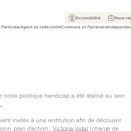
Accessibilité
Nous re
Particulier
Agent et collectivité
Commune et Partenaire
Indépendan
e notre politique handicap a été réalisé au sein
.
ent invités à une restitution afin de découvrir
ssion, plan d’action…
Victoria Vidal
(chargé de