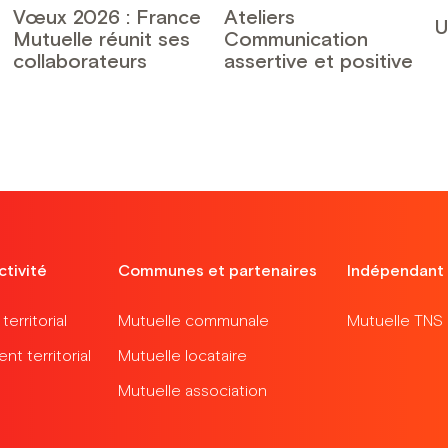
Vœux 2026 : France
Ateliers
U
Mutuelle réunit ses
Communication
collaborateurs
assertive et positive
ctivité
Communes et partenaires
Indépendant
erritorial
Mutuelle communale
Mutuelle TNS
t territorial
Mutuelle locataire
Mutuelle association