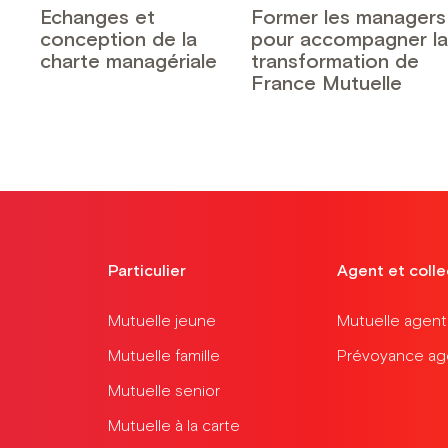
Echanges et
Former les managers
conception de la
pour accompagner la
charte managériale
transformation de
France Mutuelle
Particulier
Agent et colle
Mutuelle jeune
Mutuelle agent t
Mutuelle famille
Prévoyance agen
Mutuelle senior
Mutuelle à la carte