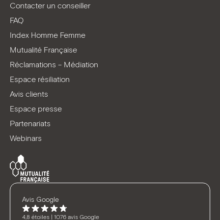
Facebook
LinkedIn
Youtube
TikTok
Contacter un conseiller
FAQ
Index Homme Femme
Mutualité Française
Réclamations – Médiation
Espace résiliation
Avis clients
Espace presse
Partenariats
Webinars
Avis Google
4,8 étoiles | 1076 avis Google