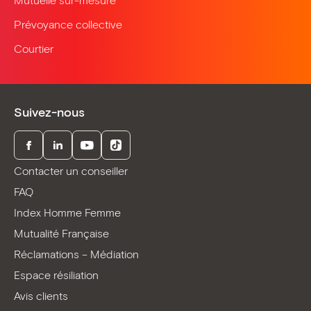
Mutuelle sur-mesure
Prévoyance collective
Courtier
Suivez-nous
Facebook
LinkedIn
Youtube
TikTok
Contacter un conseiller
FAQ
Index Homme Femme
Mutualité Française
Réclamations – Médiation
Espace résiliation
Avis clients