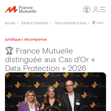
Passer
Espace
Men
au
Accessibilité
personn
contenu
Accueil
>
Santé et Prévention
>
France Mutuelle & Vous
>
🏆 France Mutuelle distinguée aux Cas d’Or « Data Protection » 2026
juridique | récompense
🏆 France Mutuelle
distinguée aux Cas d’Or «
Data Protection » 2026