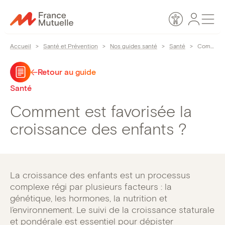
Passer
Espace
Men
au
Accessibilité
personn
contenu
Accueil
>
Santé et Prévention
>
Nos guides santé
>
Santé
>
Comment est favorisée la croissance des enfants ?
Retour au guide
Santé
Comment est favorisée la
croissance des enfants ?
La croissance des enfants est un processus
complexe régi par plusieurs facteurs : la
génétique, les hormones, la nutrition et
l’environnement. Le suivi de la croissance staturale
et pondérale est essentiel pour dépister