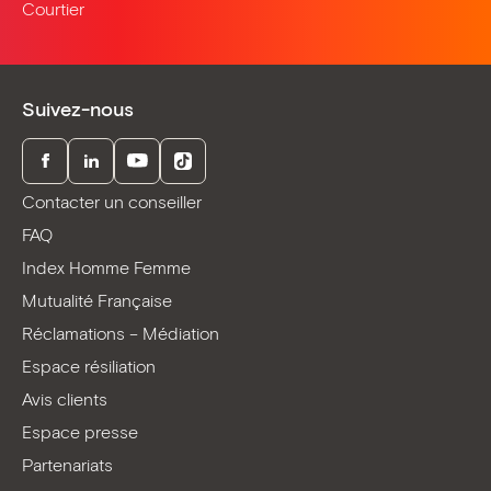
Courtier
Suivez-nous
Facebook
LinkedIn
Youtube
TikTok
Contacter un conseiller
FAQ
Index Homme Femme
Mutualité Française
Réclamations – Médiation
Espace résiliation
Avis clients
Espace presse
Partenariats