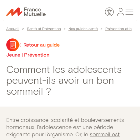
Passer
Espace
Men
au
Accessibilité
personn
contenu
Accueil
>
Santé et Prévention
>
Nos guides santé
>
Prévention et bien-être
Retour au guide
Jeune | Prévention
Comment les adolescents
peuvent-ils avoir un bon
sommeil ?
Entre croissance, scolarité et bouleversements
hormonaux, l’adolescence est une période
exigeante pour l’organisme. Or, le
sommeil est