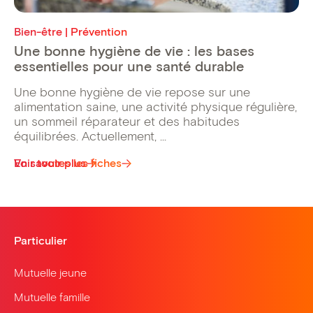
Bien-être | Prévention
Une bonne hygiène de vie : les bases
essentielles pour une santé durable
Une bonne hygiène de vie repose sur une
alimentation saine, une activité physique régulière,
un sommeil réparateur et des habitudes
équilibrées. Actuellement, ...
Voir toutes les fiches
En savoir plus
Particulier
Mutuelle jeune
Mutuelle famille