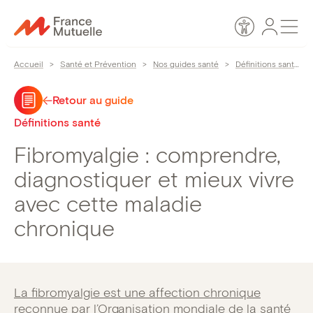
Passer
Espace
Men
au
Accessibilité
personn
contenu
Accueil
>
Santé et Prévention
>
Nos guides santé
>
Définitions santé
>
Retour au guide
Définitions santé
Fibromyalgie : comprendre,
diagnostiquer et mieux vivre
avec cette maladie
chronique
La fibromyalgie est une affection chronique
reconnue par l’Organisation mondiale de la santé