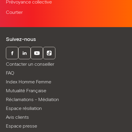
Prévoyance collective
Courtier
Suivez-nous
Facebook
LinkedIn
Youtube
TikTok
Contacter un conseiller
FAQ
Index Homme Femme
Mutualité Française
Réclamations – Médiation
Espace résiliation
Avis clients
Espace presse