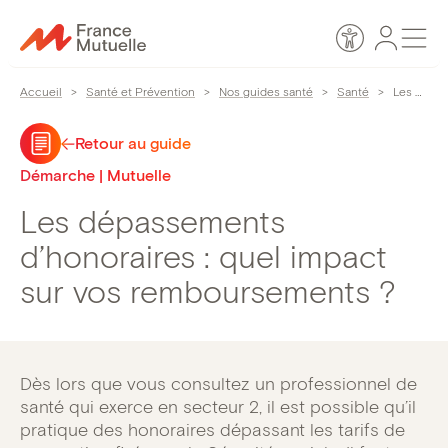
Passer
Espace
Men
au
Accessibilité
personn
contenu
Accueil
>
Santé et Prévention
>
Nos guides santé
>
Santé
>
Les dépassements d’honoraires : quel impact sur vos remboursements ?
Retour au guide
Démarche | Mutuelle
Les dépassements
d’honoraires : quel impact
sur vos remboursements ?
Dès lors que vous consultez un professionnel de
santé qui exerce en secteur 2, il est possible qu’il
pratique des honoraires dépassant les tarifs de