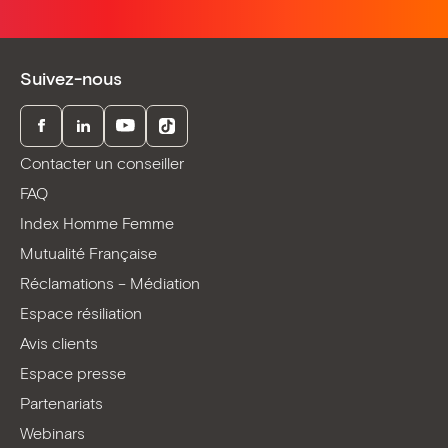
Suivez-nous
Facebook
LinkedIn
Youtube
TikTok
Contacter un conseiller
FAQ
Index Homme Femme
Mutualité Française
Réclamations – Médiation
Espace résiliation
Avis clients
Espace presse
Partenariats
Webinars