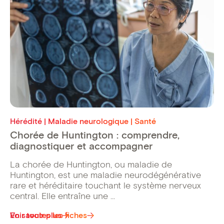
Hérédité | Maladie neurologique | Santé
Chorée de Huntington : comprendre,
diagnostiquer et accompagner
La chorée de Huntington, ou maladie de
Huntington, est une maladie neurodégénérative
rare et héréditaire touchant le système nerveux
central. Elle entraîne une ...
Voir toutes les fiches
En savoir plus