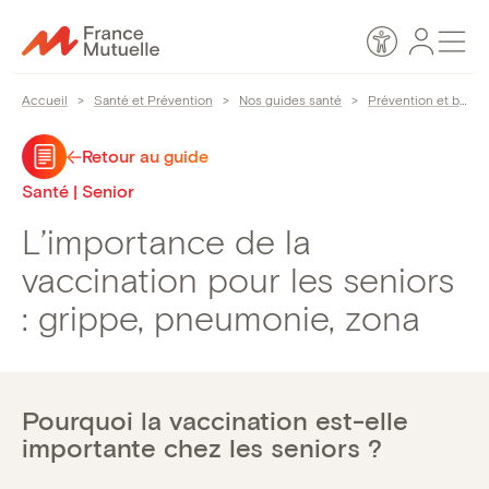
Passer
Espace
Men
au
Accessibilité
personn
contenu
Accueil
>
Santé et Prévention
>
Nos guides santé
>
Prévention et bien-être
Retour au guide
Santé | Senior
L’importance de la
vaccination pour les seniors
: grippe, pneumonie, zona
Pourquoi la vaccination est-elle
importante chez les seniors ?