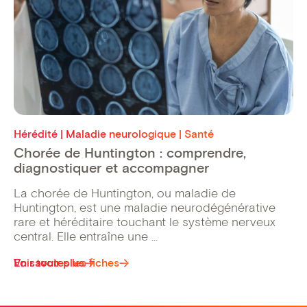
Hérédité | Maladie neurologique | Santé
Chorée de Huntington : comprendre,
diagnostiquer et accompagner
La chorée de Huntington, ou maladie de
Huntington, est une maladie neurodégénérative
rare et héréditaire touchant le système nerveux
central. Elle entraîne une ...
Voir toutes les fiches
En savoir plus