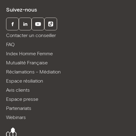
Suivez-nous
Facebook
LinkedIn
Youtube
TikTok
Contacter un conseiller
FAQ
Index Homme Femme
Mutualité Française
Réclamations – Médiation
Espace résiliation
Avis clients
Espace presse
Partenariats
Webinars