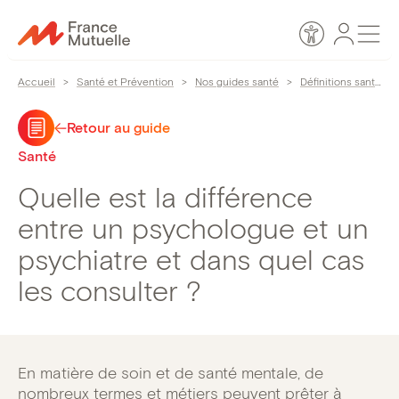
Passer
Espace
Men
au
Accessibilité
personn
contenu
Accueil
>
Santé et Prévention
>
Nos guides santé
>
Définitions santé
>
Retour au guide
Santé
Quelle est la différence
entre un psychologue et un
psychiatre et dans quel cas
les consulter ?
En matière de soin et de santé mentale, de
nombreux termes et métiers peuvent prêter à