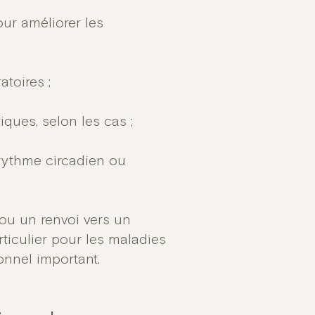
ur améliorer les
toires ;
ques, selon les cas ;
rythme circadien ou
 ou un renvoi vers un
iculier pour les maladies
onnel important.