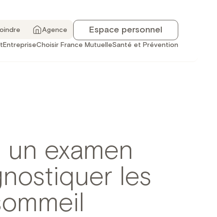
Espace personnel
joindre
Agence
t
Entreprise
Choisir France Mutuelle
Santé et Prévention
 : un examen
gnostiquer les
sommeil