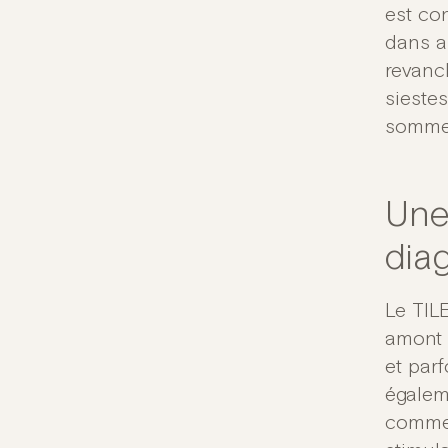
est co
dans a
revanc
sieste
sommei
Une
dia
Le TIL
amont 
et parf
égalem
comme 