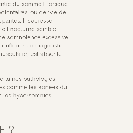
entre du sommeil, lorsque
olontaires, ou d’envie de
antes. Il s’adresse
meil nocturne semble
 de somnolence excessive
r confirmer un diagnostic
 musculaire) est absente
certaines pathologies
bles comme les apnées du
e les hypersomnies
E ?