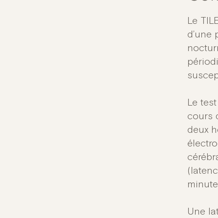
Le TIL
d’une 
noctur
périod
suscep
Le test
cours 
deux h
électr
cérébr
(laten
minut
Une la