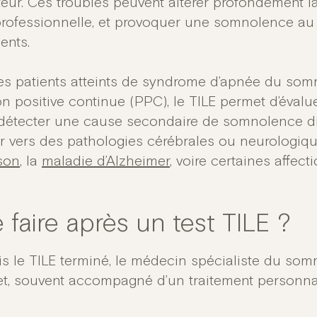
eur. Ces troubles peuvent altérer profondément la
professionnelle, et provoquer une somnolence au vo
ents.
es patients atteints de syndrome d’apnée du somme
n positive continue (PPC), le TILE permet d’évaluer
détecter une cause secondaire de somnolence di
er vers des pathologies cérébrales ou neurologi
son
, la
maladie d’Alzheimer
, voire certaines affect
 faire après un test TILE ?
is le TILE terminé, le médecin spécialiste du som
t, souvent accompagné d’un traitement personnali