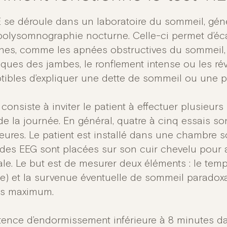
E se déroule dans un laboratoire du sommeil, gé
polysomnographie nocturne. Celle-ci permet d’éca
nes, comme les apnées obstructives du sommeil
iques des jambes, le ronflement intense ou les rév
tibles d’expliquer une dette de sommeil ou une pr
 consiste à inviter le patient à effectuer plusieur
de la journée. En général, quatre à cinq essais so
eures. Le patient est installé dans une chambre 
odes EEG sont placées sur son cuir chevelu pour an
ale. Le but est de mesurer deux éléments : le tem
ce) et la survenue éventuelle de sommeil paradox
es maximum.
tence d’endormissement inférieure à 8 minutes da