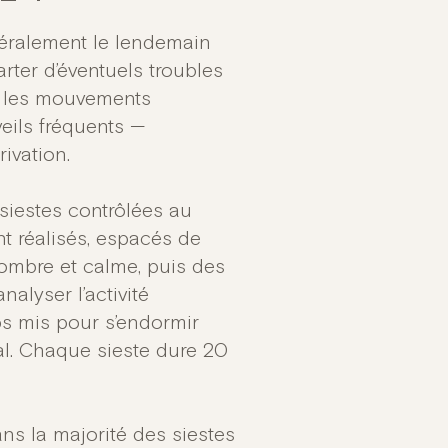
néralement le lendemain
rter d’éventuels troubles
, les mouvements
eils fréquents —
ivation.
s siestes contrôlées au
nt réalisés, espacés de
sombre et calme, puis des
alyser l’activité
ps mis pour s’endormir
al. Chaque sieste dure 20
ns la majorité des siestes