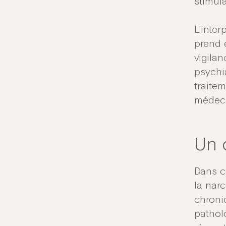
stimula
L’inte
prend 
vigilan
psychi
traite
médeci
Un o
Dans c
la nar
chroni
pathol