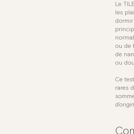
Le TIL
les pl
dormir
princi
normal
ou de t
de narc
ou dou
Ce tes
rares 
sommei
d’origi
Com