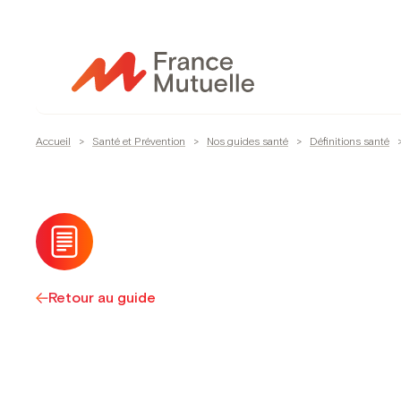
Passer
au
contenu
Accueil
>
Santé et Prévention
>
Nos guides santé
>
Définitions santé
Retour au guide