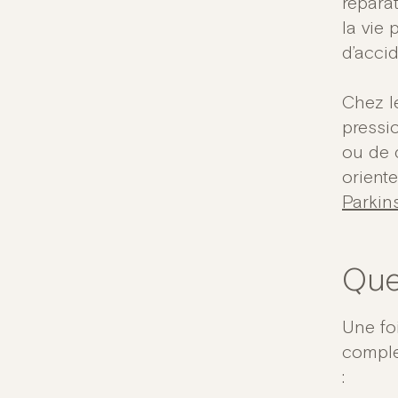
réparat
la vie 
d’accid
Chez l
pressio
ou de 
orient
Parkin
Que
Une fo
comple
: