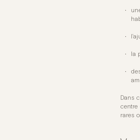
une
hab
l’a
la 
de
amé
Dans ce
centre
rares 