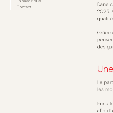
En savoir plus
Dans c
Contact
2025. 
qualit
Grâce 
peuven
des ga
Une
Le par
les mod
Ensuit
afin d