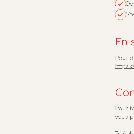
De 
Vos
En 
Pour dé
https:
Con
Pour t
vous p
Télép