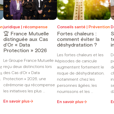
on
juridique | récompense
Conseils santé | Prévention
D
🏆 France Mutuelle
Fortes chaleurs :
S
distinguée aux Cas
comment éviter la
t
d’Or « Data
déshydratation ?
i
Protection » 2026
Les fortes chaleurs et les
D
Le Groupe France Mutuelle a
épisodes de canicule
p
reçu deux distinctions lors
t
augmentent fortement le
d
des Cas d’Or « Data
ts
risque de déshydratation,
c
Protection » 2026, une
s
notamment chez les
i
cérémonie qui récompense
personnes âgées, les
s
les initiatives les plus ...
nourrissons et les ...
d’
En savoir plus
En savoir plus
E