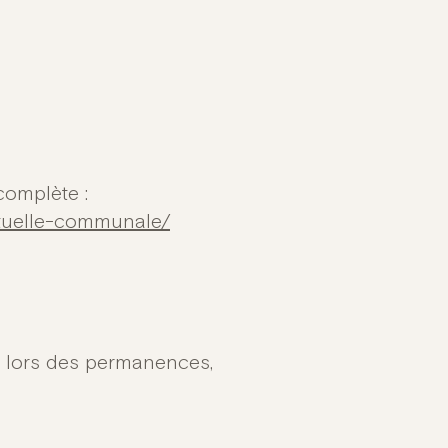
 complète :
utuelle-communale/
s lors des permanences,