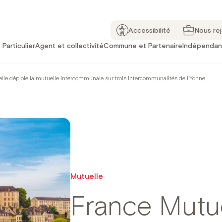
Accessibilité
Nous re
Particulier
Agent et collectivité
Commune et Partenaire
Indépendan
lle déploie la mutuelle intercommunale sur trois intercommunalités de l’Yonne
Mutuelle
France Mutue