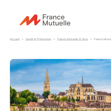
Passer
au
contenu
Accueil
>
Santé et Prévention
>
France Mutuelle & Vous
>
France Mutue