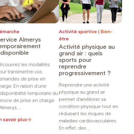
émarche
Activité sportive | Bien-
être
ervice Almerys
emporairement
Activité physique au
ndisponible
grand air : quels
sports pour
écouvrez les modalités
reprendre
our transmettre vos
progressivement ?
emandes de prise en
Reprendre une activité
harge. En raison d’une
physique au grand air
ndisponibilité temporaire du
permet d’améliorer sa
ervice de prise en charge
condition physique tout en
Almerys, ...
réduisant les risques de
n savoir plus
maladies cardiovasculaires.
En effet, des ...