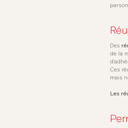
person
Réu
Des
ré
de la 
d’adhé
Ces ré
mais n
Les ré
Per