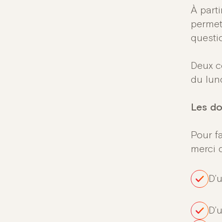
À part
permet
questio
Deux c
du lun
Les do
Pour fa
merci 
D’
D’