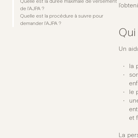
Quelle est la durée maximale de versement
l’obten
de l'AJPA ?
Quelle est la procédure à suivre pour
demander l'AJPA ?
Qui
Un aid
la 
son
enf
le 
une
ent
et 
La per