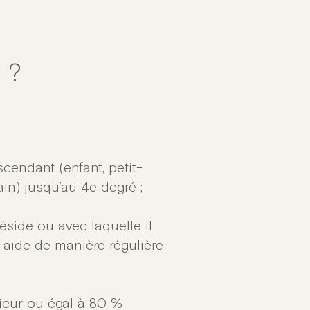
 ?
cendant (enfant, petit-
in) jusqu’au 4e degré ;
side ou avec laquelle il
en aide de manière régulière
rieur ou égal à 80 %