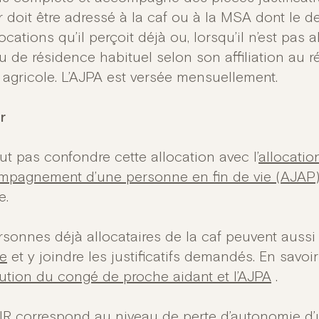
r doit être adressé à la caf ou à la MSA dont le d
ocations qu’il perçoit déjà ou, lorsqu’il n’est pas a
eu de résidence habituel selon son affiliation au 
 agricole. L’AJPA est versée mensuellement.
r
aut pas confondre cette allocation avec l’
allocatio
mpagnement d’une personne en fin de vie (AJAP
e.
rsonnes déjà allocataires de la caf peuvent auss
ne
et y joindre les justificatifs demandés. En savoi
ibution du congé de proche aidant et l’AJPA
.
IR
correspond au niveau de perte d’autonomie d’u