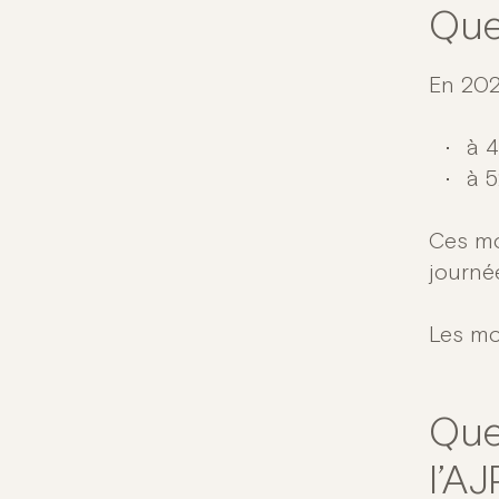
Que
En 2021
à 4
à 5
Ces mo
journée
Les mo
Que
l’AJ