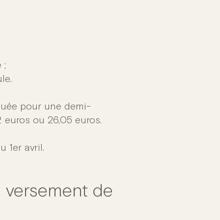
 ;
le.
ibuée pour une demi-
92 euros ou 26,05 euros.
1er avril.
e versement de