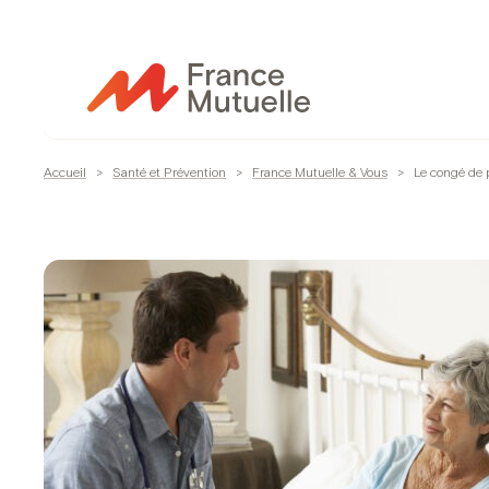
Passer
au
contenu
Accueil
>
Santé et Prévention
>
France Mutuelle & Vous
>
Le congé de p