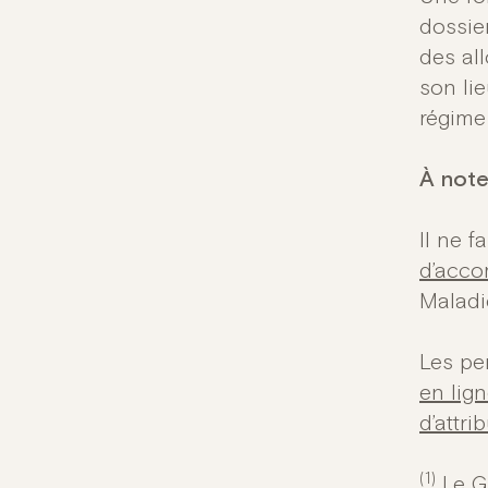
dossie
des all
son li
régime
À note
Il ne f
d’acco
Maladi
Les pe
en lig
d’attr
(1)
Le
G