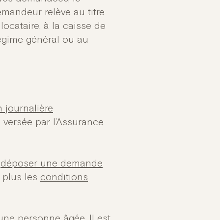
emandeur relève au titre
llocataire, à la caisse de
régime général ou au
n journalière
)
versée par l’Assurance
i
déposer une demande
r plus les
conditions
ne personne âgée. Il est