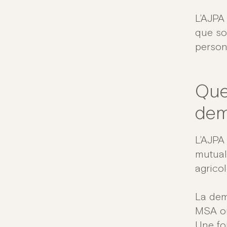
L’AJPA
que soi
person
Que
dem
L’AJPA 
mutual
agricol
La dema
MSA ou
Une fo