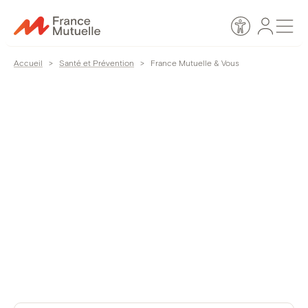
Passer
Espace
Men
au
Accessibilité
personn
contenu
Accueil
>
Santé et Prévention
>
France Mutuelle & Vous
France Mutuelle &
Vous