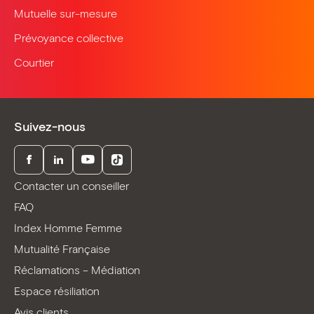
Mutuelle sur-mesure
Prévoyance collective
Courtier
Suivez-nous
Facebook
LinkedIn
Youtube
TikTok
Contacter un conseiller
FAQ
Index Homme Femme
Mutualité Française
Réclamations – Médiation
Espace résiliation
Avis clients