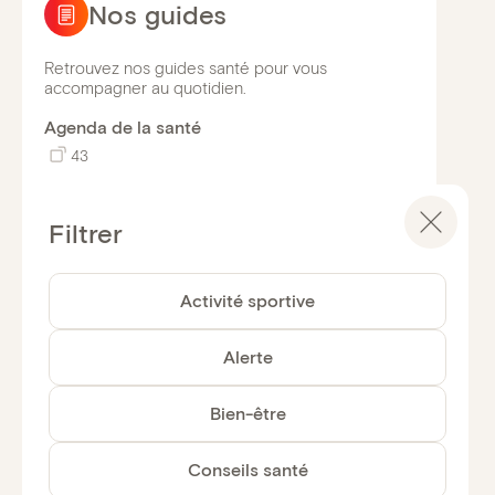
publications
Nos guides
Retrouvez nos guides santé pour vous
accompagner au quotidien.
Agenda de la santé
43
Droit et législation
Ferme
110
Activité sportive
Santé
110
Alerte
Définitions santé
Bien-être
156
Conseils santé
Prévention et bien-être