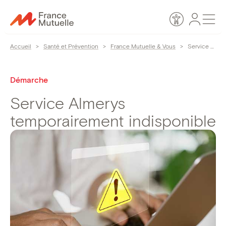
Passer
Espace
Men
au
Accessibilité
personn
contenu
Accueil
>
Santé et Prévention
>
France Mutuelle & Vous
>
Service Almerys temporairement indisponible
Démarche
Service Almerys
temporairement indisponible