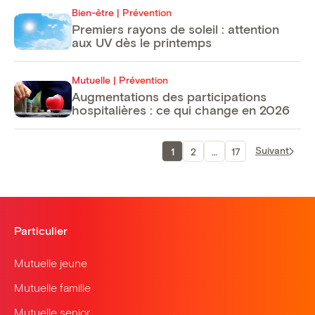
Bien-être | Prévention
Premiers rayons de soleil : attention
aux UV dès le printemps
Mutuelle | Prévention
Augmentations des participations
hospitalières : ce qui change en 2026
Pagination
Suivant
1
2
…
17
des
publications
Particulier
Mutuelle jeune
Mutuelle famille
Mutuelle senior