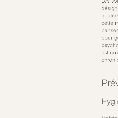
Les so
désign
qualité
cette 
pansem
pour g
psycho
est cr
chroni
Pré
Hygi