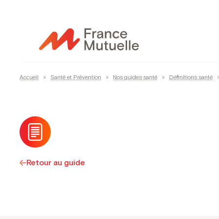
Passer
au
contenu
Accueil
>
Santé et Prévention
>
Nos guides santé
>
Définitions santé
Retour au guide