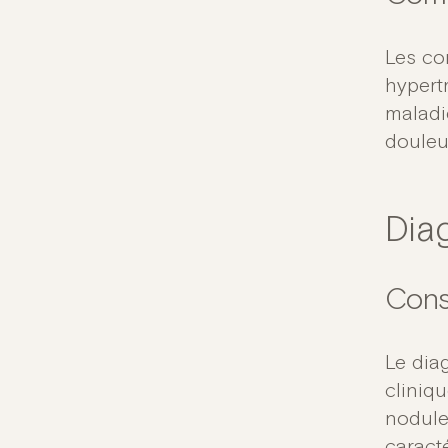
Les co
hypert
maladi
douleu
Dia
Cons
Le dia
cliniq
nodule
caracté