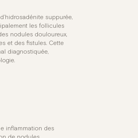
d’hidrosadénite suppurée,
palement les follicules
 des nodules douloureux,
s et des fistules. Cette
al diagnostiquée,
logie.
e inflammation des
tion de nodules