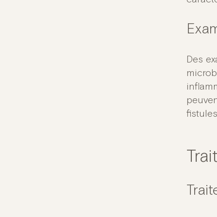
Exam
Des ex
microb
inflam
peuven
fistules
Tra
Trai