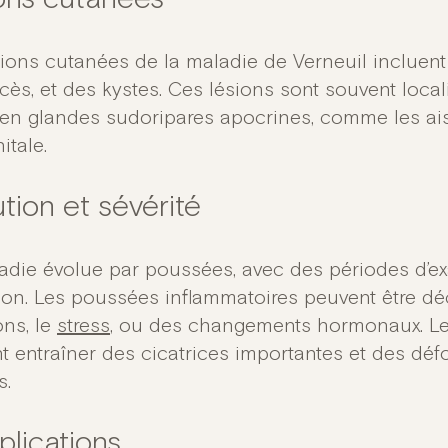
ons cutanées
sions cutanées de la maladie de Verneuil incluen
cès, et des kystes. Ces lésions sont souvent loca
en glandes sudoripares apocrines, comme les aissel
itale.
tion et sévérité
adie évolue par poussées, avec des périodes d’ex
ion. Les poussées inflammatoires peuvent être d
ons, le
stress
, ou des changements hormonaux. Le
t entraîner des cicatrices importantes et des déf
s.
lications