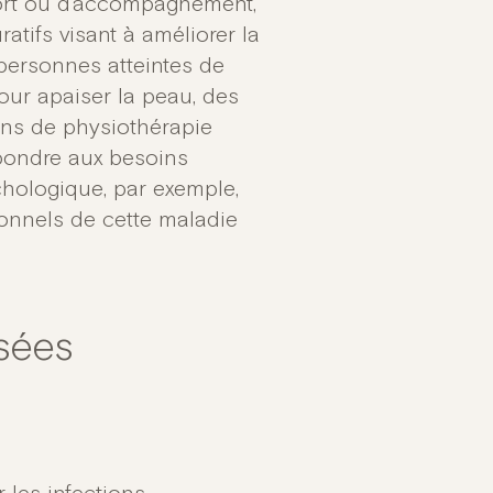
fort ou d’accompagnement,
atifs visant à améliorer la
s personnes atteintes de
our apaiser la peau, des
ons de physiothérapie
épondre aux besoins
chologique, par exemple,
ionnels de cette maladie
sées