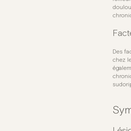
doulou
chroniq
Fact
Des fa
chez l
égalem
chroni
sudori
Sym