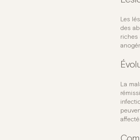
Lési
Les lé
des ab
riches 
anogén
Évolu
La mal
rémiss
infecti
peuven
affecté
Comp