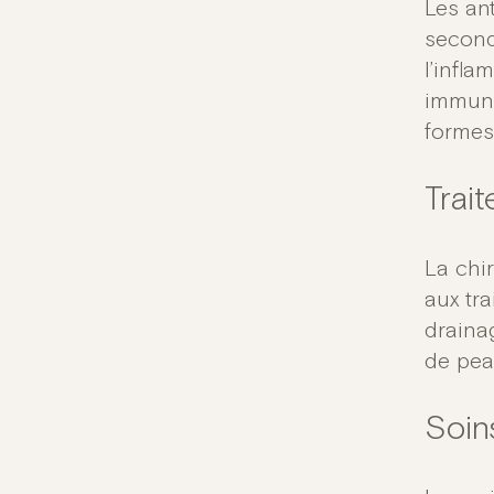
Les ant
second
l’infl
immuno
formes
Trai
La chir
aux tra
drainag
de pea
Soin