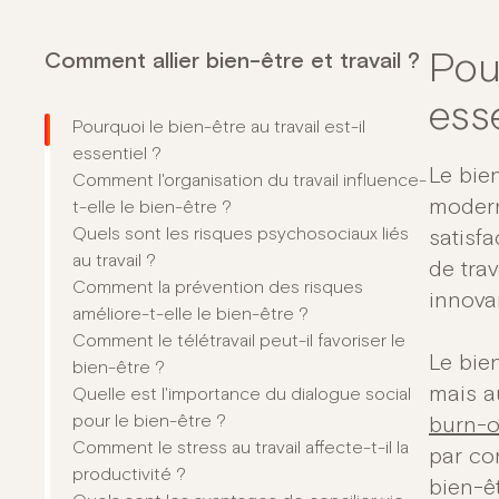
Comment allier bien-être et travail ?
Pour
esse
Pourquoi le bien-être au travail est-il
essentiel ?
Le bien
Comment l'organisation du travail influence-
moderne
t-elle le bien-être ?
Quels sont les risques psychosociaux liés
satisf
au travail ?
de trav
Comment la prévention des risques
innova
améliore-t-elle le bien-être ?
Comment le télétravail peut-il favoriser le
Le bie
bien-être ?
mais a
Quelle est l'importance du dialogue social
pour le bien-être ?
burn-o
Comment le stress au travail affecte-t-il la
par con
productivité ?
bien-êt