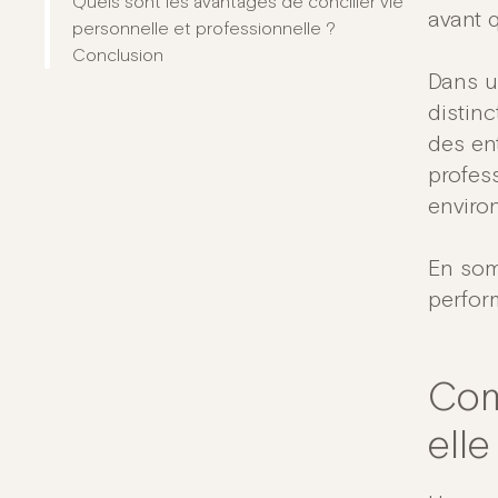
Quels sont les avantages de concilier vie
avant q
personnelle et professionnelle ?
Conclusion
Dans u
distinc
des ent
profes
environ
En somm
perform
Com
elle