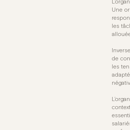
L’organ
Une or
respons
les tâ
allouée
Invers
de conf
les te
adapté
négati
L’organ
context
essent
salarié