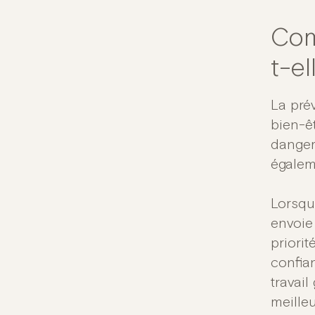
Com
t-el
La prév
bien-êt
danger
égalem
Lorsqu
envoie
priori
confia
travail
meilleu