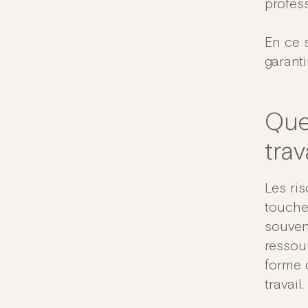
profes
En ce 
garanti
Que
trav
Les ri
touchen
souvent
ressou
forme 
travail.