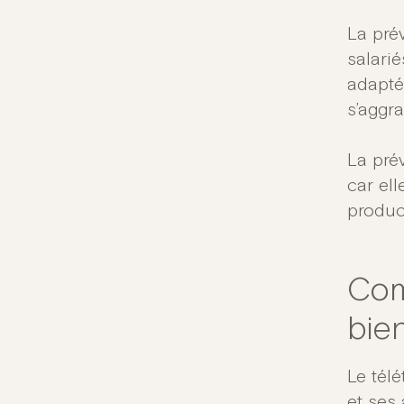
La pré
salari
adapté
s’aggra
La pré
car ell
product
Comm
bie
Le tél
et ses 