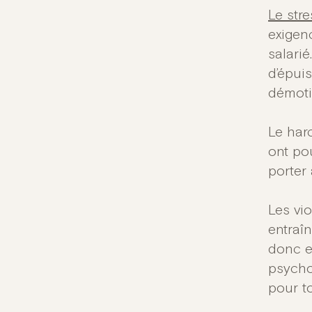
Le stre
exigen
salarié
d’épui
démoti
Le har
ont po
porter 
Les vi
entraî
donc es
psycho
pour t