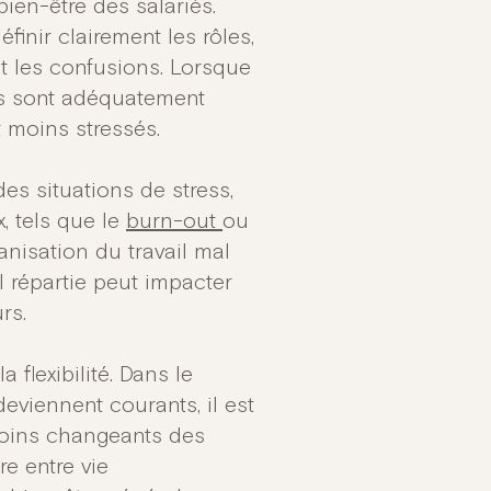
bien-être des salariés.
inir clairement les rôles,
et les confusions. Lorsque
ces sont adéquatement
t moins stressés.
es situations de stress,
x, tels que le
burn-out
ou
anisation du travail mal
l répartie peut impacter
rs.
 flexibilité. Dans le
 deviennent courants, il est
esoins changeants des
re entre vie