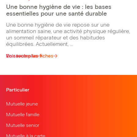
Une bonne hygiène de vie : les bases
essentielles pour une santé durable
Une bonne hygiène de vie repose sur une
alimentation saine, une activité physique régulière,
un sommeil réparateur et des habitudes
équilibrées. Actuellement, ...
Voir toutes les fiches
En savoir plus
Particulier
Mutuelle jeune
Mutuelle famille
Mutuelle senior
Mutuelle à la carte