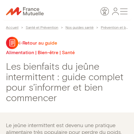
Passer
Espace
Men
au
Accessibilité
personn
contenu
Accueil
>
Santé et Prévention
>
Nos guides santé
>
Prévention et bien-être
Retour au guide
Alimentation | Bien-être | Santé
Les bienfaits du jeûne
intermittent : guide complet
pour s’informer et bien
commencer
Le jeûne intermittent est devenu une pratique
alimentaire très populaire pour perdre du poids,