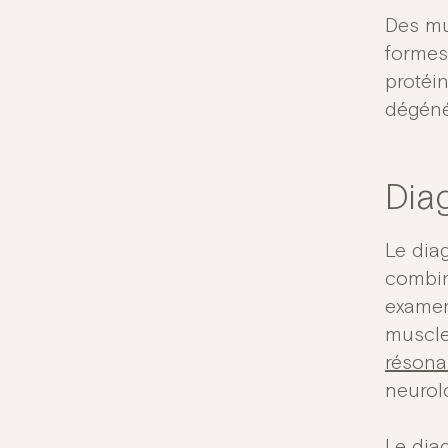
Des mu
formes
protéi
dégéné
Dia
Le dia
combin
examen
muscle
résona
neurol
Le dia