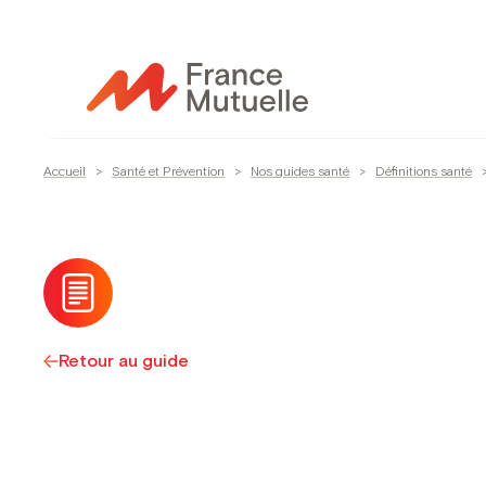
Passer
au
contenu
Accueil
>
Santé et Prévention
>
Nos guides santé
>
Définitions santé
Retour au guide