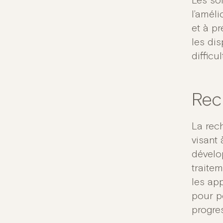
Les so
l’améli
et à p
les dis
difficu
Rec
La rec
visant
dévelo
traitem
les ap
pour p
progre