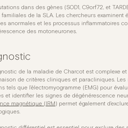
tations dans des gènes (SOD1, C9orf72, et TARD
 familiales de la SLA. Les chercheurs examinent
nes anormales et les processus inflammatoires con
rescence des motoneurones.
gnostic
gnostic de la maladie de Charcot est complexe et
aison de critères cliniques et paracliniques. Les 
s tels que l’électromyogramme (EMG) pour évaluer 
s et identifier les signes de dégénérescence neu
nce magnétique (IRM)
permet également d’exclure
ogiques.
gnostic différentiel est essentiel pour exclure de