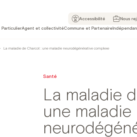
Accessibilité
Nous re
Particulier
Agent et collectivité
Commune et Partenaire
Indépendan
>
La maladie de Charcot : une maladie neurodégénérative complexe
Santé
La maladie d
une maladie
neurodégéné