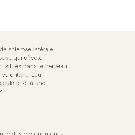
e sclérose latérale
ive qui affecte
t situés dans le cerveau
 volontaire. Leur
culaire et à une
s.
ence des motoneurones,