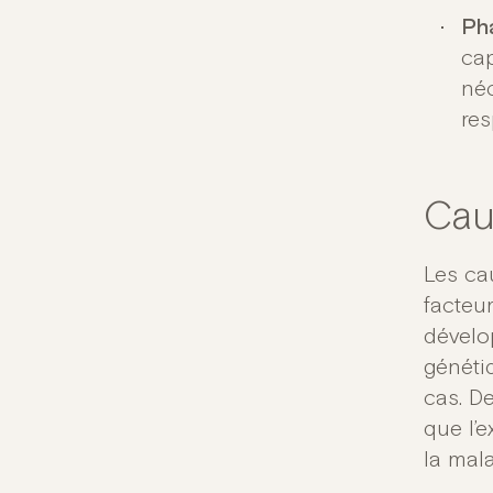
Ph
cap
néc
res
Cau
Les ca
facteu
dévelo
généti
cas. D
que l’e
la mal