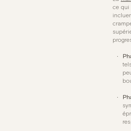
ce qui
inclue
crampe
supérie
progre
Ph
tel
peu
bo
Ph
sym
épr
res