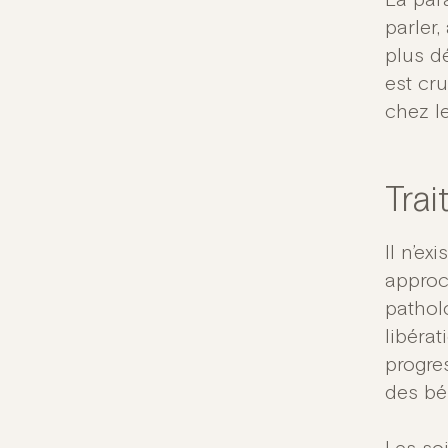
La para
parler,
plus d
est cru
chez le
Tra
Il n’ex
approc
pathol
libérat
progre
des bé