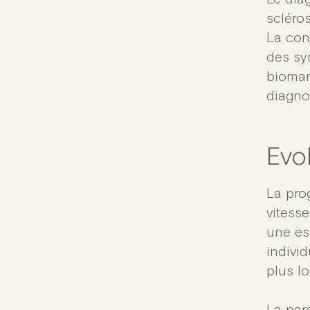
scléro
La con
des sy
biomar
diagnos
Evo
La pro
vitesse
une es
indivi
plus l