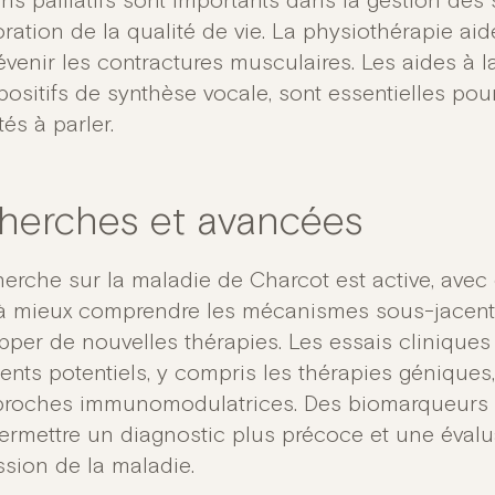
ins palliatifs sont importants dans la gestion de
oration de la qualité de vie. La physiothérapie aid
révenir les contractures musculaires. Les aides 
positifs de synthèse vocale, sont essentielles pou
ltés à parler.
herches et avancées
herche sur la maladie de Charcot est active, av
 à mieux comprendre les mécanismes sous-jacents
pper de nouvelles thérapies. Les essais cliniques 
ents potentiels, y compris les thérapies géniques,
proches immunomodulatrices. Des biomarqueurs 
ermettre un diagnostic plus précoce et une évalua
ssion de la maladie.