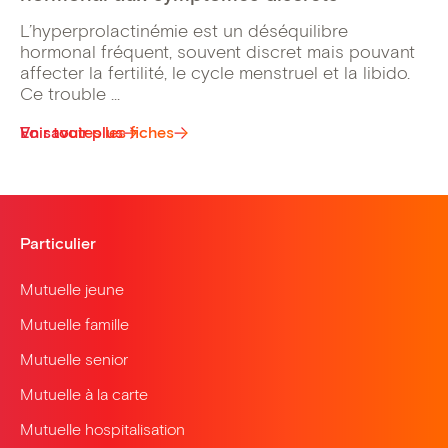
L’hyperprolactinémie est un déséquilibre
hormonal fréquent, souvent discret mais pouvant
affecter la fertilité, le cycle menstruel et la libido.
Ce trouble ...
Voir toutes les fiches
En savoir plus
Particulier
Mutuelle jeune
Mutuelle famille
Mutuelle senior
Mutuelle à la carte
Mutuelle hospitalisation