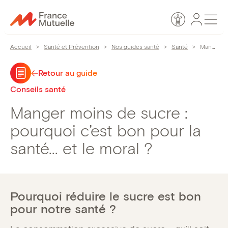
Passer
Espace
Men
au
Accessibilité
personn
contenu
Accueil
>
Santé et Prévention
>
Nos guides santé
>
Santé
>
Manger moins de sucre : pourquoi c’est bon pour la santé… et le moral ?
Retour au guide
Conseils santé
Manger moins de sucre :
pourquoi c’est bon pour la
santé… et le moral ?
Pourquoi réduire le sucre est bon
pour notre santé ?