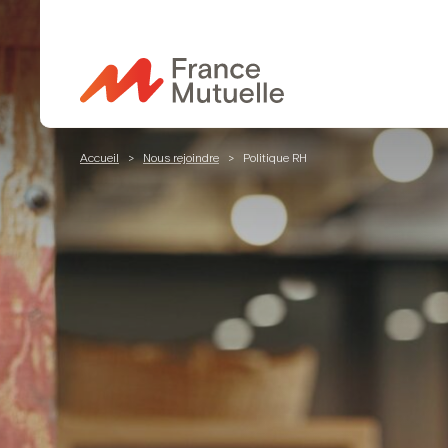
Passer
au
contenu
Accueil
>
Nous rejoindre
>
Politique RH
Politique 