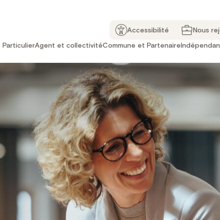
Accessibilité
Nous re
Particulier
Agent et collectivité
Commune et Partenaire
Indépendan
RH