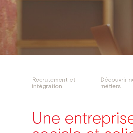
Recrutement et
Découvrir n
intégration
métiers
Une entrepris