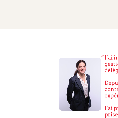
J’ai 
gesti
délég
Depui
contr
expér
J’ai 
prise