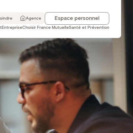
Espace personnel
joindre
Agence
t
Entreprise
Choisir France Mutuelle
Santé et Prévention