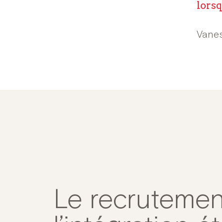
lorsq
Vanes
Le recrutemen